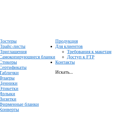
Постеры
Продукция
Прайс-листы
Для клиентов
Приглашения
Требования к макетам
Самокопирующиеся бланки
Доступ к FTP
Стикеры
Контакты
Сертификаты
Искать...
Таблички
Флаеры
Ценники
Этикетки
Ярлыки
Визитки
Фирменные бланки
Конверты