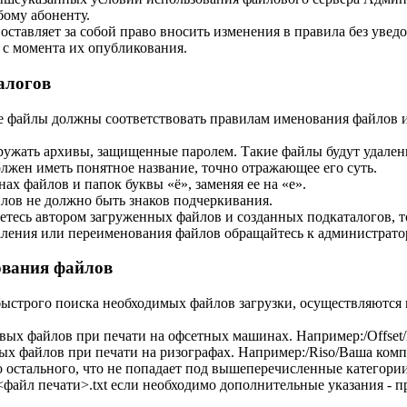
бому абоненту.
ставляет за собой право вносить изменения в правила без увед
 с момента их опубликования.
алогов
е файлы должны соответствовать правилам именования файлов и
ружать архивы, защищенные паролем. Такие файлы будут удален
жен иметь понятное название, точно отражающее его суть.
нах файлов и папок буквы «ё», заменяя ее на «е».
лов не должно быть знаков подчеркивания.
етесь автором загруженных файлов и созданных подкаталогов, т
ления или переименования файлов обращайтесь к администратор
ования файлов
быстрого поиска необходимых файлов загрузки, осуществляются
отовых файлов при печати на офсетных машинах. Например:/Offse
овых файлов при печати на ризографах. Например:/Riso/Ваша ком
его остального, что не попадает под вышеперечисленные категории
файл печати>.txt если необходимо дополнительные указания - пр