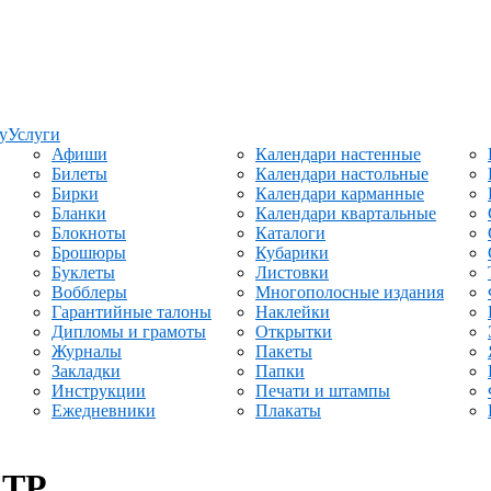
у
Услуги
Афиши
Календари настенные
Билеты
Календари настольные
Бирки
Календари карманные
Бланки
Календари квартальные
Блокноты
Каталоги
Брошюры
Кубарики
Буклеты
Листовки
Вобблеры
Многополосные издания
Гарантийные талоны
Наклейки
Дипломы и грамоты
Открытки
Журналы
Пакеты
Закладки
Папки
Инструкции
Печати и штампы
Ежедневники
Плакаты
FTP