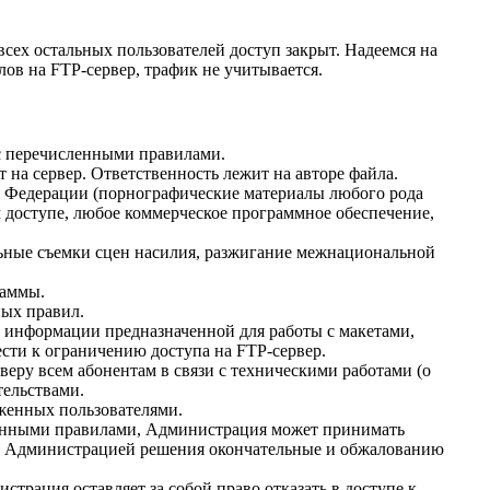
сех остальных пользователей доступ закрыт. Надеемся на
ов на FTP-сервер, трафик не учитывается.
 с перечисленными правилами.
на сервер. Ответственность лежит на авторе файла.
 Федерации (порнографические материалы любого рода
 доступе, любое коммерческое программное обеспечение,
льные съемки сцен насилия, разжигание межнациональной
раммы.
ных правил.
й информации предназначенной для работы с макетами,
сти к ограничению доступа на FTP-сервер.
веру всем абонентам в связи с техническими работами (о
тельствами.
женных пользователями.
ленными правилами, Администрация может принимать
е Администрацией решения окончательные и обжалованию
рация оставляет за собой право отказать в доступе к