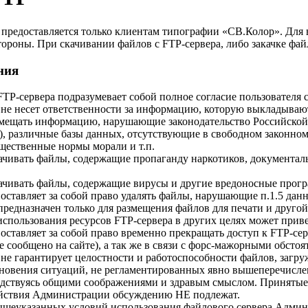
 предоставляется только клиентам типографии «СВ.Колор». Для в
ороны. При скачивании файлов с FTP-сервера, либо закачке файл
ния
TP-сервера подразумевает собой полное согласие пользователя
е несет ответственности за информацию, которую выкладывают 
змещать информацию, нарушающие законодательство Российской
), различные базы данных, отсутствующие в свободном законном
ественные нормы морали и т.п.
качивать файлы, содержащие пропаганду наркотиков, документа
качивать файлы, содержащие вирусы и другие вредоносные прог
ставляет за собой право удалять файлы, нарушающие п.1.5 дан
редназначен только для размещения файлов для печати и друго
спользования ресурсов FTP-сервера в других целях может приве
ставляет за собой право временно прекращать доступ к FTP-сер
ее сообщено на сайте), а так же в связи с форс-мажорными обстоя
е гарантирует целостности и работоспособности файлов, загру
кновения ситуаций, не регламентированных явно вышеперечис
одствуясь общими соображениями и здравым смыслом. Приняты
ействия Администрации обсуждению НЕ подлежат.
шеуказанных условий использования файлового сервера Админист