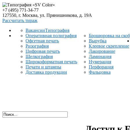
+7 (495)
771-34-77
127550, г. Москва, ул. Прянишникова, д. 19А
Рассчитать тираж
Вакансии
Типография
Оперативная полиграфия
Брошюровка на скоб
Офсетная печать
Вырубка
Ризография
Клеевое скрепление
Цифровая печать
Лакирование
Шелкография
Ламинация
Широкоформатная печать
Нумерация
Печати и штампы
Перфорация
Доставка продукции
Фальцовка
Доступ к 