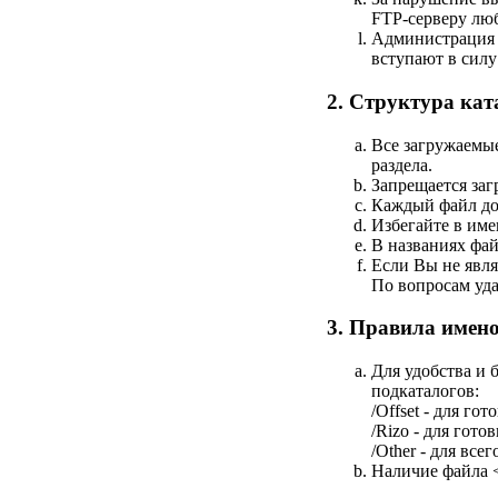
FTP-серверу лю
Администрация о
вступают в силу
2. Структура кат
Все загружаемы
раздела.
Запрещается заг
Каждый файл дол
Избегайте в име
В названиях фай
Если Вы не явля
По вопросам уда
3. Правила имен
Для удобства и 
подкаталогов:
/Offset - для г
/Rizo - для гот
/Other - для вс
Наличие файла <