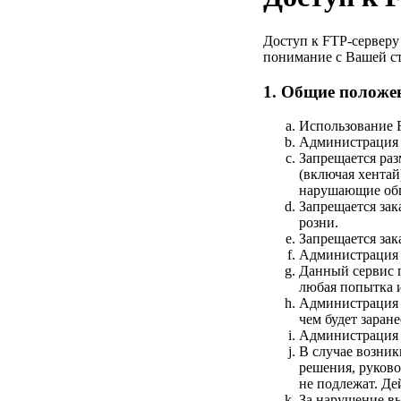
Доступ к FTP-серверу
понимание с Вашей ст
1. Общие положе
Использование F
Администрация н
Запрещается ра
(включая хентай
нарушающие общ
Запрещается за
розни.
Запрещается за
Администрация о
Данный сервис п
любая попытка и
Администрация о
чем будет заран
Администрация н
В случае возни
решения, руков
не подлежат. Д
За нарушение вы