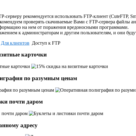
P-серверу рекомендуется использовать FTP-клиент (CuteFTP, Smart
екомендуем проверять скачиваемые Вами с FTP-сервера файлы а
формацию на нем от поражения вредоносными программами.
ажением к администраторам и другим пользователям, и они буду
Для клиентов
Доступ к FTP
изитные карточки
играфия по разумным ценам
вки почти даром
анному адресу